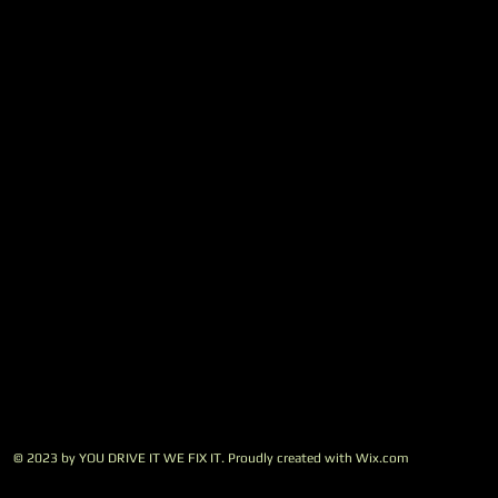
© 2023 by YOU DRIVE IT WE FIX IT.​ Proudly created with
W
ix.com