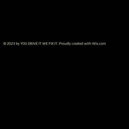
© 2023 by YOU DRIVE IT WE FIX IT.​ Proudly created with
W
ix.com