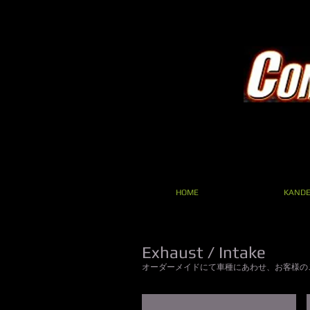
HOME
KAND
Exhaust / Intake
オーダーメイドにて車種にあわせ、お客様の