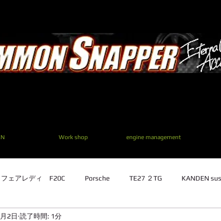
EN
Work shop
engine management
1 フェアレディ F20C
Porsche
TE27 ２TG
KANDEN sus
1月2日
読了時間: 1分
TE27 ２TG