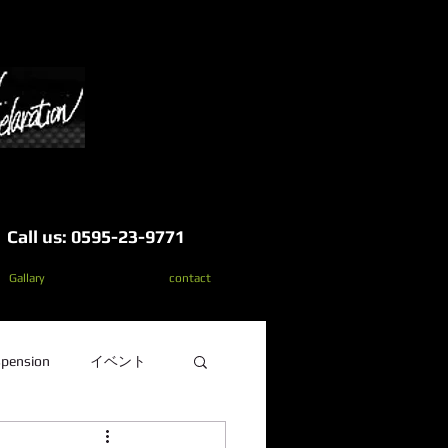
Call us: 0595-23-9771
Gallary
contact
pension
イベント