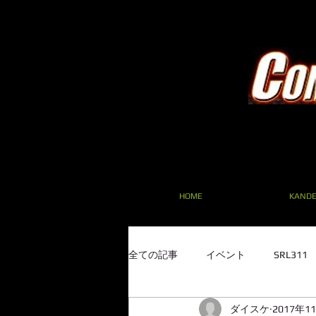
HOME
KAND
全ての記事
イベント
SRL31
ダイスケ
2017年1
SRL311 フェアレディ F20C