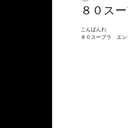
８０スー
こんばんわ　
８０スープラ　エン