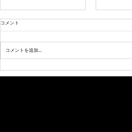
新年明けましておめでとうご
コメント
ざいます
2020年もはや半月が過ぎ去って
SRL311 F20C
しまいましたね！！ ほんと年々
コメントを追加…
早くなっていく気がします 本年
も全開で挑みますので皆さんよろ
しくです！！！