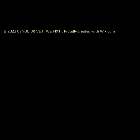
© 2023 by YOU DRIVE IT WE FIX IT.​ Proudly created with
W
ix.com