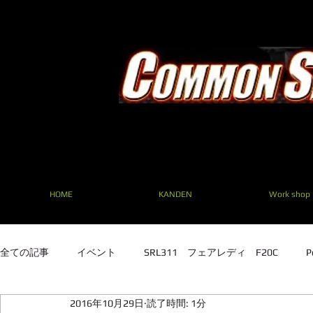
HOME
KANDEN
Work shop
全ての記事
イベント
SRL311 フェアレディ F20C
P
2016年10月29日
読了時間: 1分
SRL311 フェアレディ F20C
TE27 ２TG