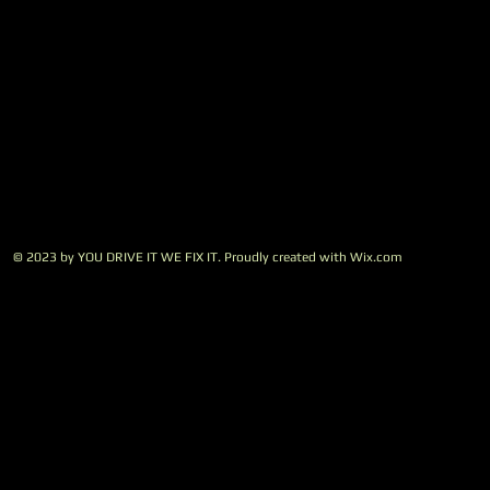
© 2023 by YOU DRIVE IT WE FIX IT.​ Proudly created with
W
ix.com