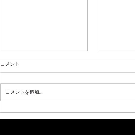
新年明けましておめでとうご
コメント
ざいます
2020年もはや半月が過ぎ去って
SRL311 F20C
しまいましたね！！ ほんと年々
コメントを追加…
早くなっていく気がします 本年
も全開で挑みますので皆さんよろ
しくです！！！