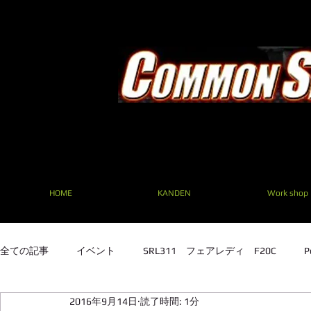
HOME
KANDEN
Work shop
全ての記事
イベント
SRL311 フェアレディ F20C
P
2016年9月14日
読了時間: 1分
SRL311 フェアレディ F20C
TE27 ２TG