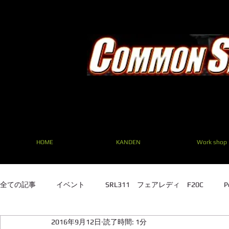
HOME
KANDEN
Work shop
全ての記事
イベント
SRL311 フェアレディ F20C
P
2016年9月12日
読了時間: 1分
SRL311 フェアレディ F20C
TE27 ２TG