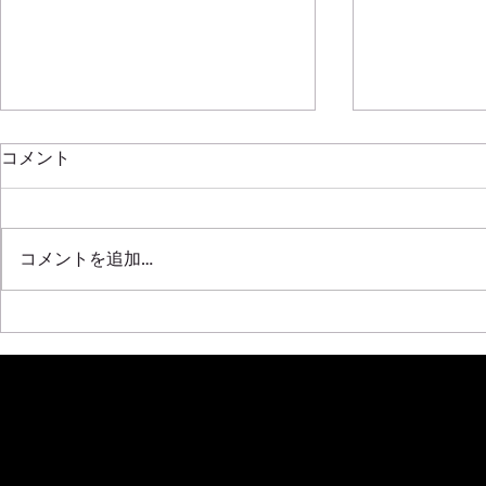
新年明けましておめでとうご
コメント
ざいます
2020年もはや半月が過ぎ去って
SRL311 F20C
しまいましたね！！ ほんと年々
コメントを追加…
早くなっていく気がします 本年
も全開で挑みますので皆さんよろ
しくです！！！