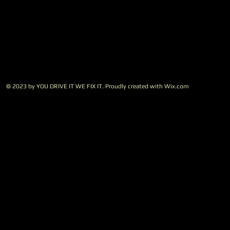
© 2023 by YOU DRIVE IT WE FIX IT.​ Proudly created with
W
ix.com