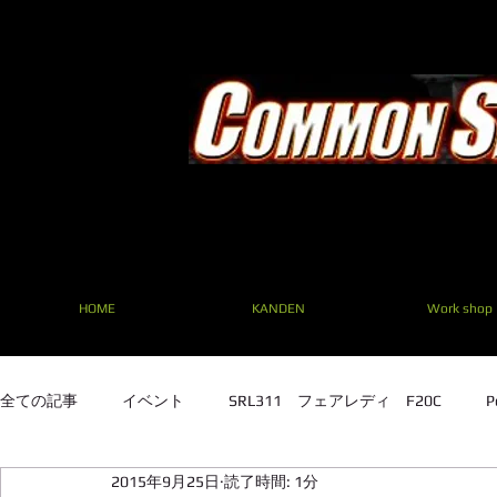
HOME
KANDEN
Work shop
全ての記事
イベント
SRL311 フェアレディ F20C
P
2015年9月25日
読了時間: 1分
SRL311 フェアレディ F20C
TE27 ２TG