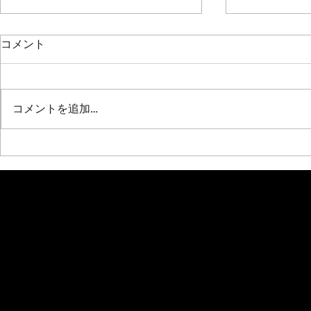
新年明けましておめでとうご
コメント
ざいます
2020年もはや半月が過ぎ去って
SRL311 F20C
しまいましたね！！ ほんと年々
コメントを追加…
早くなっていく気がします 本年
も全開で挑みますので皆さんよろ
しくです！！！