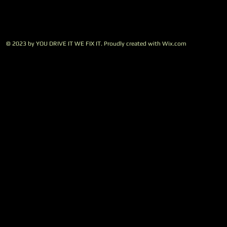
© 2023 by YOU DRIVE IT WE FIX IT.​ Proudly created with
W
ix.com