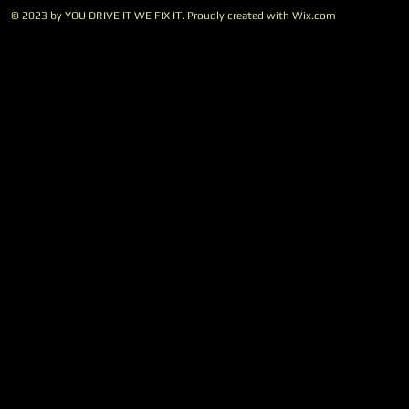
© 2023 by YOU DRIVE IT WE FIX IT.​ Proudly created with
W
ix.com