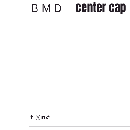
ＢＭＤ center cap