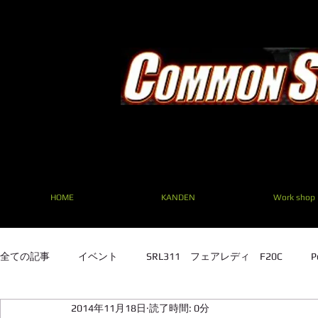
HOME
KANDEN
Work shop
全ての記事
イベント
SRL311 フェアレディ F20C
P
2014年11月18日
読了時間: 0分
SRL311 フェアレディ F20C
TE27 ２TG