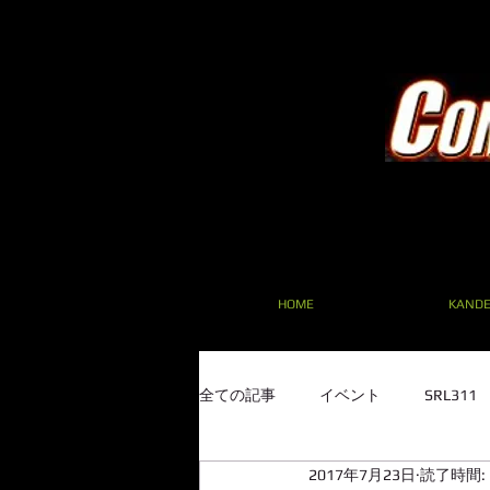
HOME
KAND
全ての記事
イベント
SRL31
2017年7月23日
読了時間: 
SRL311 フェアレディ F20C