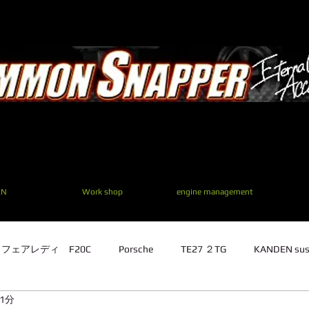
EN
Work shop
engine management
1 フェアレディ F20C
Porsche
TE27 ２TG
KANDEN sus
1分
TE27 ２TG