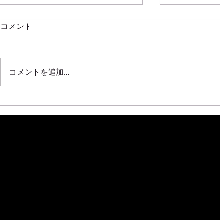
新年明けましておめでとうご
コメント
ざいます
2020年もはや半月が過ぎ去って
SRL311 F20C
しまいましたね！！ ほんと年々
コメントを追加…
早くなっていく気がします 本年
も全開で挑みますので皆さんよろ
しくです！！！