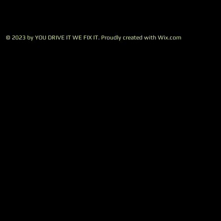
© 2023 by YOU DRIVE IT WE FIX IT.​ Proudly created with
W
ix.com