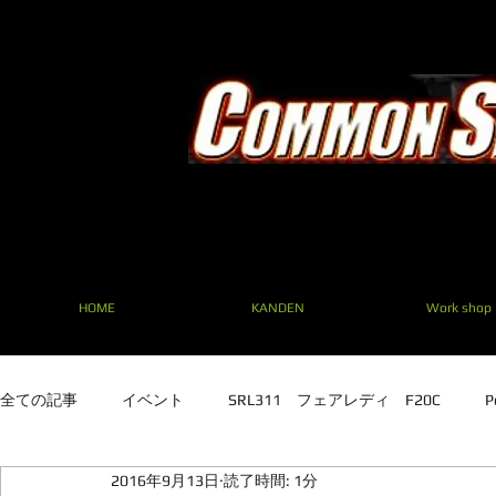
HOME
KANDEN
Work shop
全ての記事
イベント
SRL311 フェアレディ F20C
P
2016年9月13日
読了時間: 1分
SRL311 フェアレディ F20C
TE27 ２TG