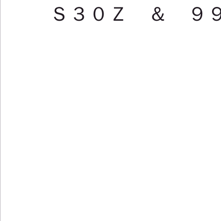
Ｓ３０Ｚ ＆ ９９３T