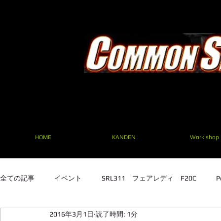
HOME
KANDEN
Work shop
全ての記事
イベント
SRL311 フェアレディ F20C
P
2016年3月1日
読了時間: 1分
SRL311 フェアレディ F20C
TE27 ２TG