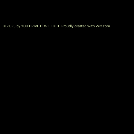
© 2023 by YOU DRIVE IT WE FIX IT.​ Proudly created with
W
ix.com