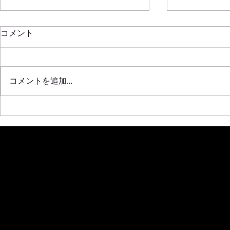
新年明けましておめでとうご
コメント
ざいます
2020年もはや半月が過ぎ去って
SRL311 F20C
しまいましたね！！ ほんと年々
コメントを追加…
早くなっていく気がします 本年
も全開で挑みますので皆さんよろ
しくです！！！