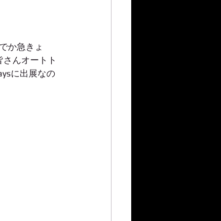
でか急きょ
皆さんオートト
aysに出展なの