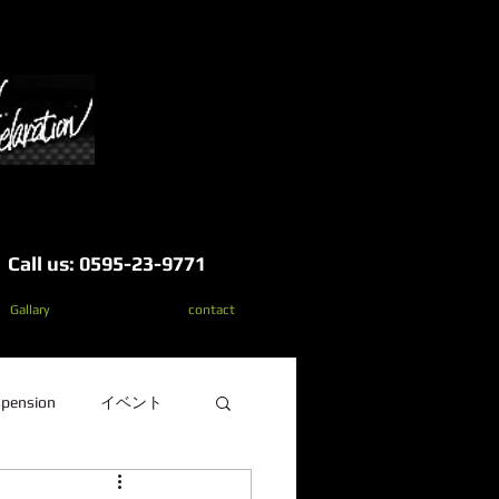
Call us: 0595-23-9771
Gallary
contact
pension
イベント