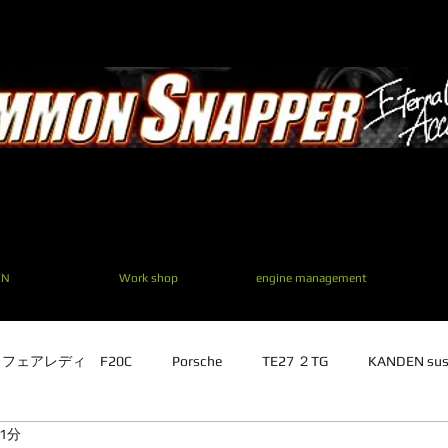
EN
Work shop
engine management
1 フェアレディ F20C
Porsche
TE27 ２TG
KANDEN sus
1分
TE27 ２TG