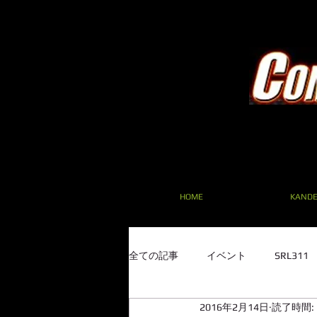
HOME
KAND
全ての記事
イベント
SRL31
2016年2月14日
読了時間: 
SRL311 フェアレディ F20C