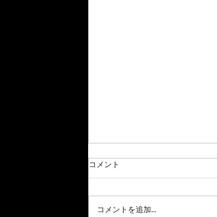
新年明けましておめでとうご
コメント
ざいます
2020年もはや半月が過ぎ去って
しまいましたね！！ ほんと年々
コメントを追加…
早くなっていく気がします 本年