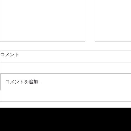
新年明けましておめでとうご
コメント
ざいます
2020年もはや半月が過ぎ去って
SRL311 F20C
しまいましたね！！ ほんと年々
コメントを追加…
早くなっていく気がします 本年
も全開で挑みますので皆さんよろ
しくです！！！