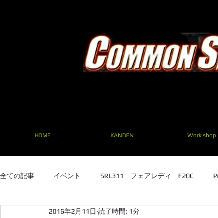
HOME
KANDEN
Work shop
全ての記事
イベント
SRL311 フェアレディ F20C
P
2016年2月11日
読了時間: 1分
SRL311 フェアレディ F20C
TE27 ２TG