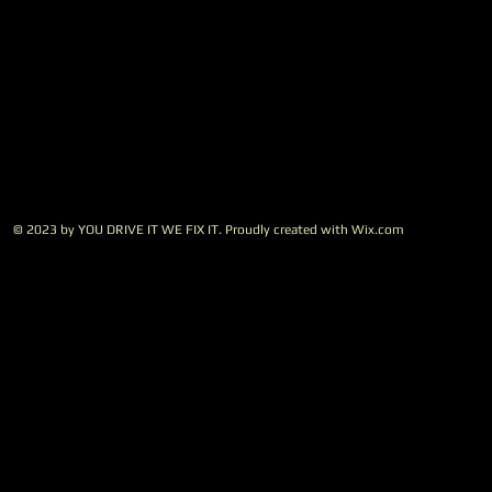
© 2023 by YOU DRIVE IT WE FIX IT.​ Proudly created with
W
ix.com