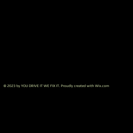
© 2023 by YOU DRIVE IT WE FIX IT.​ Proudly created with
W
ix.com