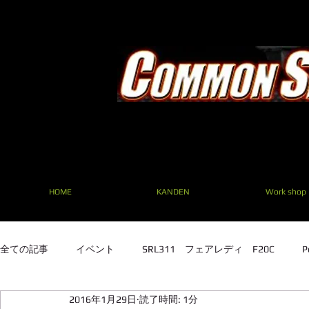
HOME
KANDEN
Work shop
全ての記事
イベント
SRL311 フェアレディ F20C
P
2016年1月29日
読了時間: 1分
SRL311 フェアレディ F20C
TE27 ２TG