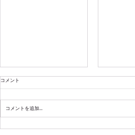
新年明けましておめでとうご
コメント
ざいます
2020年もはや半月が過ぎ去って
SRL311 F20C
しまいましたね！！ ほんと年々
コメントを追加…
早くなっていく気がします 本年
も全開で挑みますので皆さんよろ
しくです！！！