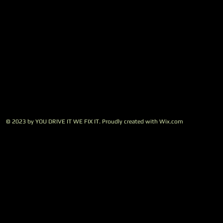
© 2023 by YOU DRIVE IT WE FIX IT.​ Proudly created with
W
ix.com