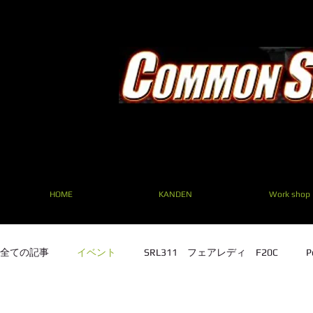
HOME
KANDEN
Work shop
全ての記事
イベント
SRL311 フェアレディ F20C
P
SRL311 フェアレディ F20C
TE27 ２TG